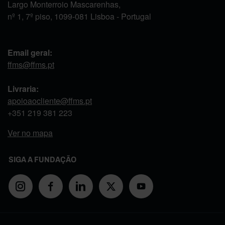
Largo Monterroio Mascarenhas,
nº 1, 7º piso, 1099-081 Lisboa - Portugal
Email geral:
ffms@ffms.pt
Livraria:
apoioaocliente@ffms.pt
+351
219 381 223
Ver no mapa
SIGA A FUNDAÇÃO