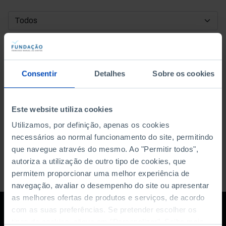
DATA DE INÍCIO
DATA DE FIM
Consentir
Detalhes
Sobre os cookies
ORDENAR POR
Este website utiliza cookies
Utilizamos, por definição, apenas os cookies
necessários ao normal funcionamento do site, permitindo
que navegue através do mesmo. Ao "Permitir todos",
autoriza a utilização de outro tipo de cookies, que
permitem proporcionar uma melhor experiência de
navegação, avaliar o desempenho do site ou apresentar
as melhores ofertas de produtos e serviços, de acordo
com as suas preferências. Se pretender escolher os
tipos de cookies, clique em "Personalizar". Saiba mais