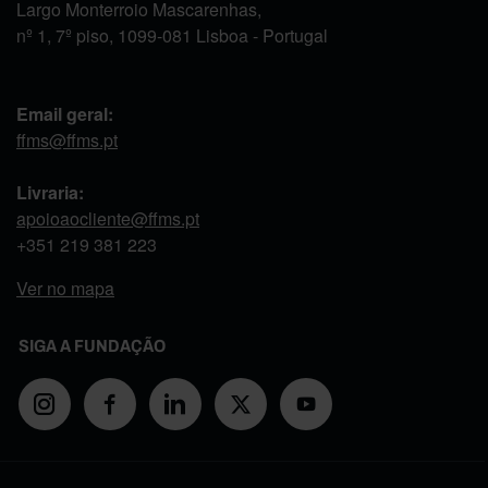
Largo Monterroio Mascarenhas,
nº 1, 7º piso, 1099-081 Lisboa - Portugal
Email geral:
ffms@ffms.pt
Livraria:
apoioaocliente@ffms.pt
+351
219 381 223
Ver no mapa
SIGA A FUNDAÇÃO