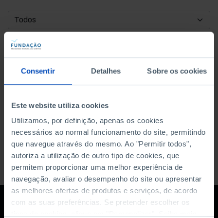
DATA DE INÍCIO
DATA DE FIM
Consentir
Detalhes
Sobre os cookies
ORDENAR POR
Este website utiliza cookies
Utilizamos, por definição, apenas os cookies
necessários ao normal funcionamento do site, permitindo
que navegue através do mesmo. Ao "Permitir todos",
autoriza a utilização de outro tipo de cookies, que
permitem proporcionar uma melhor experiência de
navegação, avaliar o desempenho do site ou apresentar
as melhores ofertas de produtos e serviços, de acordo
com as suas preferências. Se pretender escolher os
tipos de cookies, clique em "Personalizar". Saiba mais