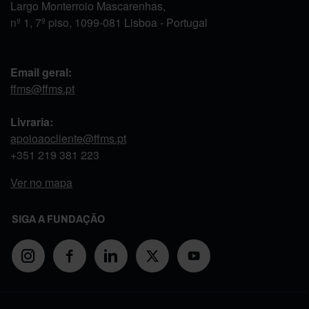
Largo Monterroio Mascarenhas,
nº 1, 7º piso, 1099-081 Lisboa - Portugal
Email geral:
ffms@ffms.pt
Livraria:
apoioaocliente@ffms.pt
+351
219 381 223
Ver no mapa
SIGA A FUNDAÇÃO