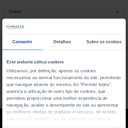
DATA DE INÍCIO
DATA DE FIM
Consentir
Detalhes
Sobre os cookies
ORDENAR POR
Este website utiliza cookies
Utilizamos, por definição, apenas os cookies
necessários ao normal funcionamento do site, permitindo
que navegue através do mesmo. Ao "Permitir todos",
autoriza a utilização de outro tipo de cookies, que
permitem proporcionar uma melhor experiência de
navegação, avaliar o desempenho do site ou apresentar
as melhores ofertas de produtos e serviços, de acordo
com as suas preferências. Se pretender escolher os
tipos de cookies, clique em "Personalizar". Saiba mais