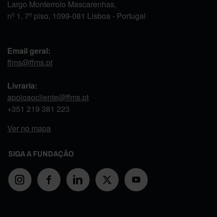
Largo Monterroio Mascarenhas,
nº 1, 7º piso, 1099-081 Lisboa - Portugal
Email geral:
ffms@ffms.pt
Livraria:
apoioaocliente@ffms.pt
+351
219 381 223
Ver no mapa
SIGA A FUNDAÇÃO