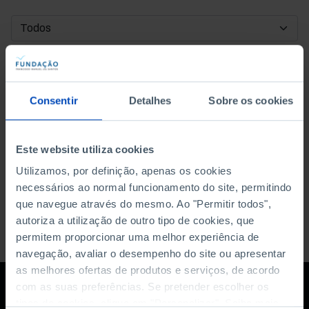
DATA DE INÍCIO
DATA DE FIM
Consentir
Detalhes
Sobre os cookies
ORDENAR POR
Este website utiliza cookies
Utilizamos, por definição, apenas os cookies
necessários ao normal funcionamento do site, permitindo
que navegue através do mesmo. Ao "Permitir todos",
autoriza a utilização de outro tipo de cookies, que
permitem proporcionar uma melhor experiência de
navegação, avaliar o desempenho do site ou apresentar
as melhores ofertas de produtos e serviços, de acordo
com as suas preferências. Se pretender escolher os
tipos de cookies, clique em "Personalizar". Saiba mais