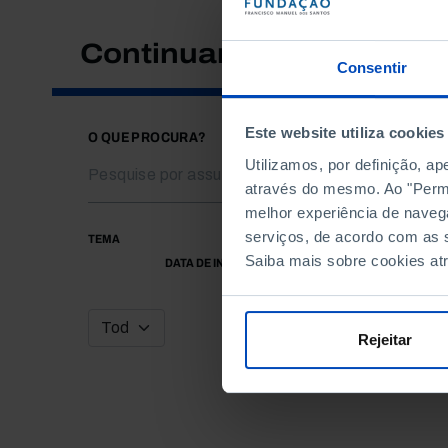
Continuar a pesquisar
Consentir
Este website utiliza cookies
O QUE PROCURA?
Utilizamos, por definição, a
através do mesmo. Ao "Permit
melhor experiência de naveg
serviços, de acordo com as s
TEMA
Saiba mais sobre cookies at
DATA DE INÍCIO
Rejeitar