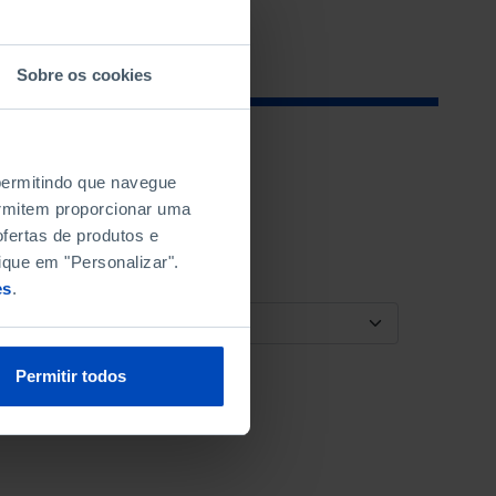
Sobre os cookies
 permitindo que navegue
permitem proporcionar uma
fertas de produtos e
ique em "Personalizar".
es
.
ORDENAR POR
Permitir todos