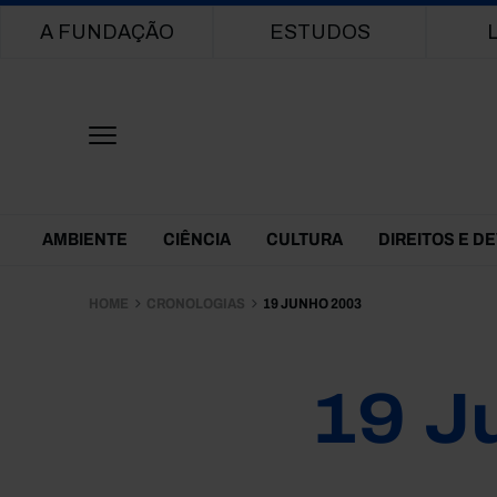
Main navigation
A FUNDAÇÃO
ESTUDOS
Themes Menu
AMBIENTE
CIÊNCIA
CULTURA
DIREITOS E D
HOME
CRONOLOGIAS
19 JUNHO 2003
19 J