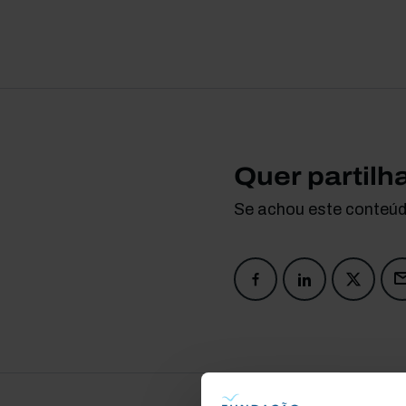
Quer partilh
Se achou este conteúdo