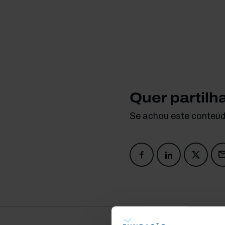
Quer partilh
Se achou este conteúdo