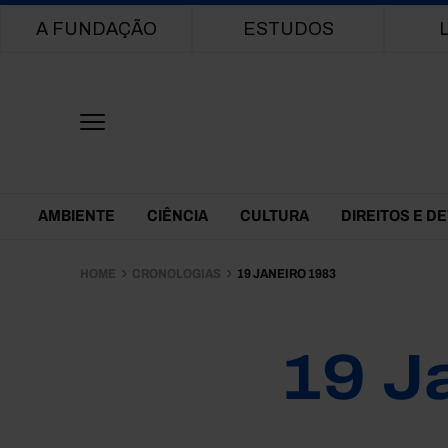
Main navigation
A FUNDAÇÃO
ESTUDOS
Themes Menu
AMBIENTE
CIÊNCIA
CULTURA
DIREITOS E D
HOME
CRONOLOGIAS
19 JANEIRO 1983
19 J