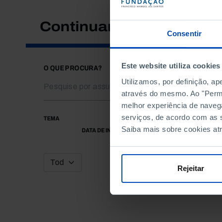
Continuar a pesquisar
Consentir
Este website utiliza cookies
O QUE PROCURA?
Utilizamos, por definição, a
através do mesmo. Ao "Permit
melhor experiência de naveg
serviços, de acordo com as s
TEMA
Saiba mais sobre cookies at
DATA DE INÍCIO
Rejeitar