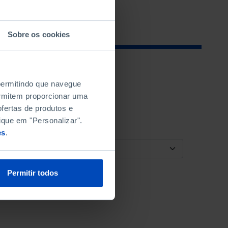
Sobre os cookies
 permitindo que navegue
permitem proporcionar uma
fertas de produtos e
ique em "Personalizar".
es
.
ORDENAR POR
Permitir todos