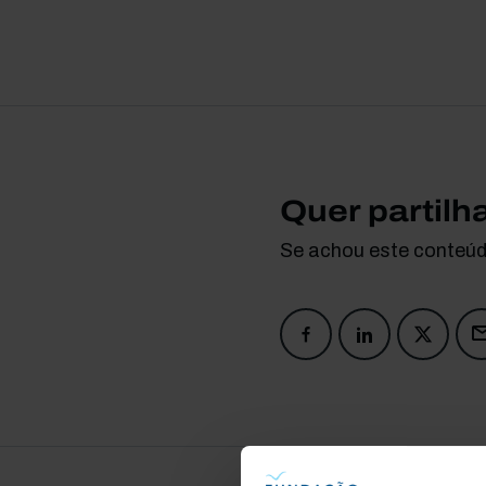
Quer partilh
Se achou este conteúdo