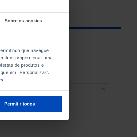
Sobre os cookies
 permitindo que navegue
permitem proporcionar uma
fertas de produtos e
ique em "Personalizar".
es
.
ORDENAR POR
Permitir todos