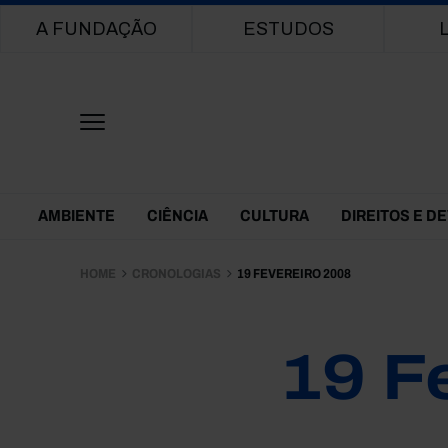
Main navigation
A FUNDAÇÃO
ESTUDOS
Themes Menu
AMBIENTE
CIÊNCIA
CULTURA
DIREITOS E D
HOME
CRONOLOGIAS
19 FEVEREIRO 2008
19 F