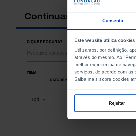
Continuar a pesquisar
Consentir
Este website utiliza cookies
O QUE PROCURA?
Utilizamos, por definição, a
através do mesmo. Ao "Permit
melhor experiência de naveg
serviços, de acordo com as s
TEMA
Saiba mais sobre cookies at
DATA DE INÍCIO
Rejeitar