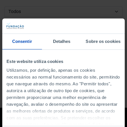
DATA DE INÍCIO
DATA DE FIM
Consentir
Detalhes
Sobre os cookies
ORDENAR POR
Este website utiliza cookies
Utilizamos, por definição, apenas os cookies
necessários ao normal funcionamento do site, permitindo
que navegue através do mesmo. Ao "Permitir todos",
autoriza a utilização de outro tipo de cookies, que
permitem proporcionar uma melhor experiência de
navegação, avaliar o desempenho do site ou apresentar
as melhores ofertas de produtos e serviços, de acordo
com as suas preferências. Se pretender escolher os
tipos de cookies, clique em "Personalizar". Saiba mais