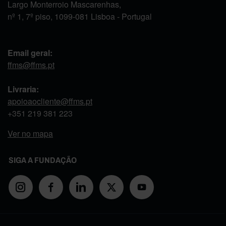
Largo Monterroio Mascarenhas,
nº 1, 7º piso, 1099-081 Lisboa - Portugal
Email geral:
ffms@ffms.pt
Livraria:
apoioaocliente@ffms.pt
+351
219 381 223
Ver no mapa
SIGA A FUNDAÇÃO