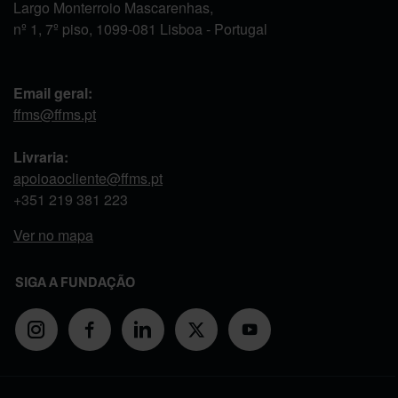
Largo Monterroio Mascarenhas,
nº 1, 7º piso, 1099-081 Lisboa - Portugal
Email geral:
ffms@ffms.pt
Livraria:
apoioaocliente@ffms.pt
+351
219 381 223
Ver no mapa
SIGA A FUNDAÇÃO