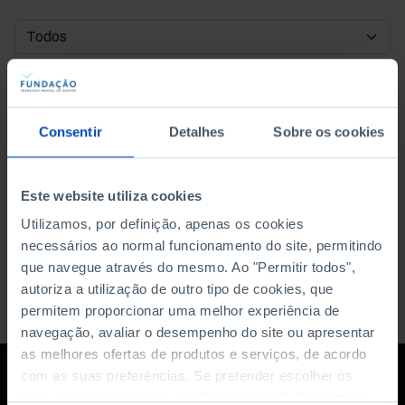
DATA DE INÍCIO
DATA DE FIM
Consentir
Detalhes
Sobre os cookies
ORDENAR POR
Este website utiliza cookies
Utilizamos, por definição, apenas os cookies
necessários ao normal funcionamento do site, permitindo
que navegue através do mesmo. Ao "Permitir todos",
autoriza a utilização de outro tipo de cookies, que
permitem proporcionar uma melhor experiência de
navegação, avaliar o desempenho do site ou apresentar
as melhores ofertas de produtos e serviços, de acordo
com as suas preferências. Se pretender escolher os
tipos de cookies, clique em "Personalizar". Saiba mais