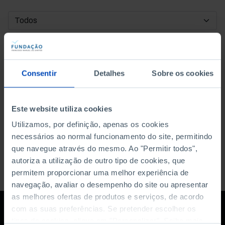
DATA DE INÍCIO
DATA DE FIM
Consentir
Detalhes
Sobre os cookies
ORDENAR POR
Este website utiliza cookies
Utilizamos, por definição, apenas os cookies
necessários ao normal funcionamento do site, permitindo
que navegue através do mesmo. Ao "Permitir todos",
autoriza a utilização de outro tipo de cookies, que
permitem proporcionar uma melhor experiência de
navegação, avaliar o desempenho do site ou apresentar
as melhores ofertas de produtos e serviços, de acordo
com as suas preferências. Se pretender escolher os
tipos de cookies, clique em "Personalizar". Saiba mais