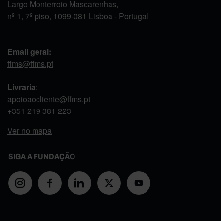
Largo Monterroio Mascarenhas,
nº 1, 7º piso, 1099-081 Lisboa - Portugal
Email geral:
ffms@ffms.pt
Livraria:
apoioaocliente@ffms.pt
+351
219 381 223
Ver no mapa
SIGA A FUNDAÇÃO