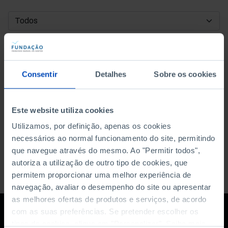
DATA DE INÍCIO
DATA DE FIM
Consentir
Detalhes
Sobre os cookies
ORDENAR POR
Este website utiliza cookies
Utilizamos, por definição, apenas os cookies
necessários ao normal funcionamento do site, permitindo
que navegue através do mesmo. Ao "Permitir todos",
autoriza a utilização de outro tipo de cookies, que
permitem proporcionar uma melhor experiência de
navegação, avaliar o desempenho do site ou apresentar
as melhores ofertas de produtos e serviços, de acordo
com as suas preferências. Se pretender escolher os
tipos de cookies, clique em "Personalizar". Saiba mais