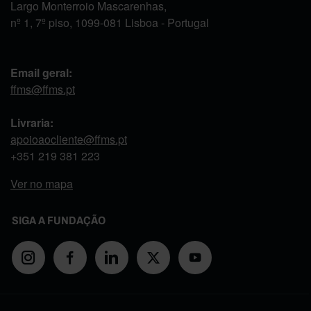
Largo Monterroio Mascarenhas,
nº 1, 7º piso, 1099-081 Lisboa - Portugal
Email geral:
ffms@ffms.pt
Livraria:
apoioaocliente@ffms.pt
+351
219 381 223
Ver no mapa
SIGA A FUNDAÇÃO