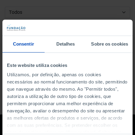
DATA DE INÍCIO
DATA DE FIM
Consentir
Detalhes
Sobre os cookies
ORDENAR POR
Este website utiliza cookies
Utilizamos, por definição, apenas os cookies
necessários ao normal funcionamento do site, permitindo
que navegue através do mesmo. Ao "Permitir todos",
autoriza a utilização de outro tipo de cookies, que
permitem proporcionar uma melhor experiência de
navegação, avaliar o desempenho do site ou apresentar
as melhores ofertas de produtos e serviços, de acordo
com as suas preferências. Se pretender escolher os
tipos de cookies, clique em "Personalizar". Saiba mais