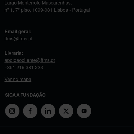
Largo Monterroio Mascarenhas,
nº 1, 7º piso, 1099-081 Lisboa - Portugal
Email geral:
ffms@ffms.pt
Livraria:
apoioaocliente@ffms.pt
+351
219 381 223
Ver no mapa
SIGA A FUNDAÇÃO