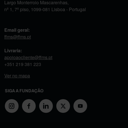
Largo Monterroio Mascarenhas,
nº 1, 7º piso, 1099-081 Lisboa - Portugal
Email geral:
ffms@ffms.pt
Livraria:
apoioaocliente@ffms.pt
+351
219 381 223
Ver no mapa
SIGA A FUNDAÇÃO