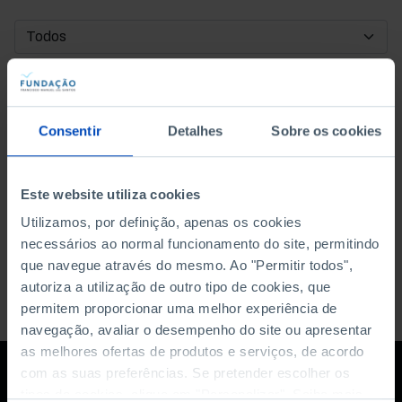
DATA DE INÍCIO
DATA DE FIM
Consentir
Detalhes
Sobre os cookies
ORDENAR POR
Este website utiliza cookies
Utilizamos, por definição, apenas os cookies
necessários ao normal funcionamento do site, permitindo
que navegue através do mesmo. Ao "Permitir todos",
autoriza a utilização de outro tipo de cookies, que
permitem proporcionar uma melhor experiência de
navegação, avaliar o desempenho do site ou apresentar
as melhores ofertas de produtos e serviços, de acordo
com as suas preferências. Se pretender escolher os
tipos de cookies, clique em "Personalizar". Saiba mais