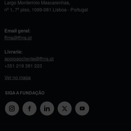
Largo Monterroio Mascarenhas,
nº 1, 7º piso, 1099-081 Lisboa - Portugal
Email geral:
ffms@ffms.pt
Livraria:
apoioaocliente@ffms.pt
+351
219 381 223
Ver no mapa
SIGA A FUNDAÇÃO