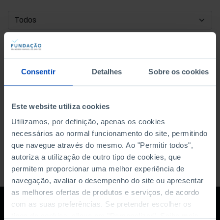
DATA DE INÍCIO
DATA DE FIM
Consentir
Detalhes
Sobre os cookies
ORDENAR POR
Este website utiliza cookies
Utilizamos, por definição, apenas os cookies
necessários ao normal funcionamento do site, permitindo
que navegue através do mesmo. Ao "Permitir todos",
autoriza a utilização de outro tipo de cookies, que
permitem proporcionar uma melhor experiência de
navegação, avaliar o desempenho do site ou apresentar
as melhores ofertas de produtos e serviços, de acordo
com as suas preferências. Se pretender escolher os
tipos de cookies, clique em "Personalizar". Saiba mais