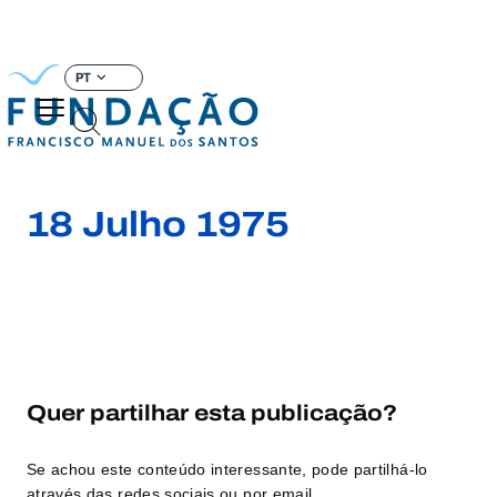
Passar
para
PT
o
conteúdo
principal
18 Julho 1975
Quer partilhar esta publicação?
Se achou este conteúdo interessante, pode partilhá-lo
através das redes sociais ou por email.