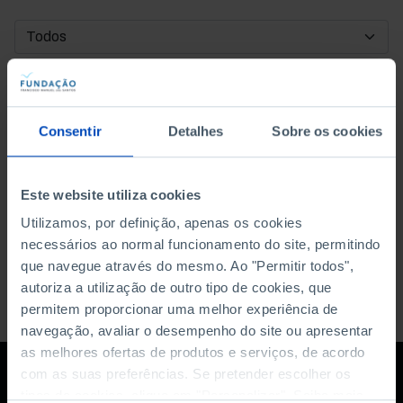
DATA DE INÍCIO
DATA DE FIM
Consentir
Detalhes
Sobre os cookies
ORDENAR POR
Este website utiliza cookies
Utilizamos, por definição, apenas os cookies
necessários ao normal funcionamento do site, permitindo
que navegue através do mesmo. Ao "Permitir todos",
autoriza a utilização de outro tipo de cookies, que
permitem proporcionar uma melhor experiência de
navegação, avaliar o desempenho do site ou apresentar
as melhores ofertas de produtos e serviços, de acordo
com as suas preferências. Se pretender escolher os
tipos de cookies, clique em "Personalizar". Saiba mais