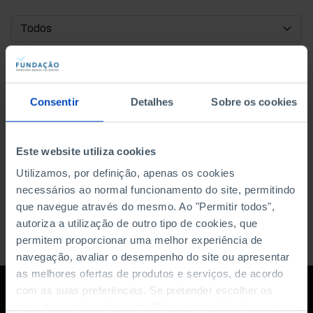
DATA DE INÍCIO
DATA DE FIM
Consentir
Detalhes
Sobre os cookies
ORDENAR POR
Este website utiliza cookies
Utilizamos, por definição, apenas os cookies
necessários ao normal funcionamento do site, permitindo
que navegue através do mesmo. Ao "Permitir todos",
autoriza a utilização de outro tipo de cookies, que
permitem proporcionar uma melhor experiência de
navegação, avaliar o desempenho do site ou apresentar
as melhores ofertas de produtos e serviços, de acordo
com as suas preferências. Se pretender escolher os
tipos de cookies, clique em "Personalizar". Saiba mais