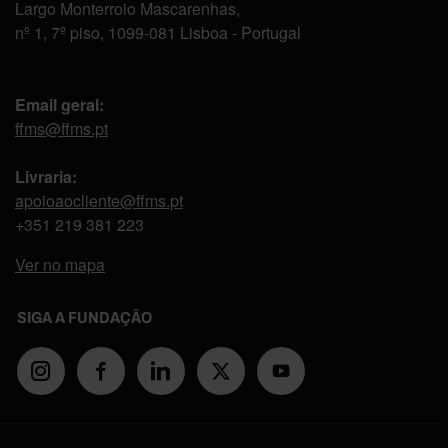
Largo Monterroio Mascarenhas,
nº 1, 7º piso, 1099-081 Lisboa - Portugal
Email geral:
ffms@ffms.pt
Livraria:
apoioaocliente@ffms.pt
+351
219 381 223
Ver no mapa
SIGA A FUNDAÇÃO