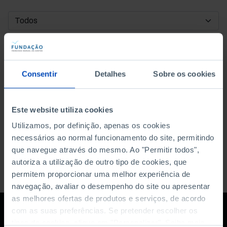
DATA DE INÍCIO
DATA DE FIM
Consentir
Detalhes
Sobre os cookies
ORDENAR POR
Este website utiliza cookies
Utilizamos, por definição, apenas os cookies
necessários ao normal funcionamento do site, permitindo
que navegue através do mesmo. Ao "Permitir todos",
autoriza a utilização de outro tipo de cookies, que
permitem proporcionar uma melhor experiência de
navegação, avaliar o desempenho do site ou apresentar
as melhores ofertas de produtos e serviços, de acordo
com as suas preferências. Se pretender escolher os
tipos de cookies, clique em "Personalizar". Saiba mais