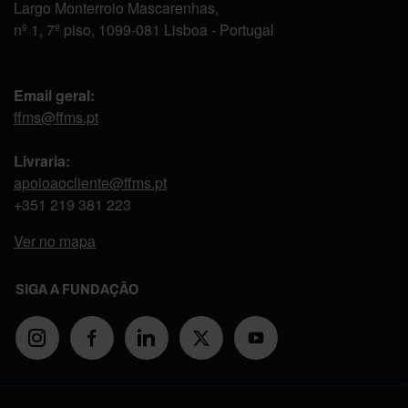
Largo Monterroio Mascarenhas,
nº 1, 7º piso, 1099-081 Lisboa - Portugal
Email geral:
ffms@ffms.pt
Livraria:
apoioaocliente@ffms.pt
+351
219 381 223
Ver no mapa
SIGA A FUNDAÇÃO