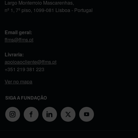
Largo Monterroio Mascarenhas,
nº 1, 7º piso, 1099-081 Lisboa - Portugal
Email geral:
ffms@ffms.pt
Livraria:
apoioaocliente@ffms.pt
+351
219 381 223
Ver no mapa
SIGA A FUNDAÇÃO