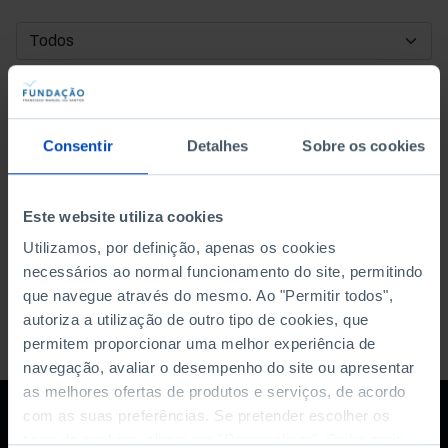
DATA DE INÍCIO
DATA DE FIM
Consentir
Detalhes
Sobre os cookies
ORDENAR POR
Este website utiliza cookies
Utilizamos, por definição, apenas os cookies
necessários ao normal funcionamento do site, permitindo
que navegue através do mesmo. Ao "Permitir todos",
autoriza a utilização de outro tipo de cookies, que
permitem proporcionar uma melhor experiência de
navegação, avaliar o desempenho do site ou apresentar
as melhores ofertas de produtos e serviços, de acordo
com as suas preferências. Se pretender escolher os
tipos de cookies, clique em "Personalizar". Saiba mais