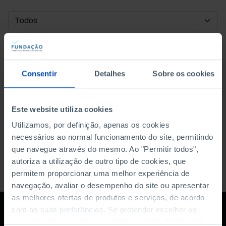
DATA DE INÍCIO
DATA DE FIM
Consentir
Detalhes
Sobre os cookies
ORDENAR POR
Este website utiliza cookies
Utilizamos, por definição, apenas os cookies
necessários ao normal funcionamento do site, permitindo
que navegue através do mesmo. Ao "Permitir todos",
autoriza a utilização de outro tipo de cookies, que
permitem proporcionar uma melhor experiência de
navegação, avaliar o desempenho do site ou apresentar
as melhores ofertas de produtos e serviços, de acordo
com as suas preferências. Se pretender escolher os
tipos de cookies, clique em "Personalizar". Saiba mais