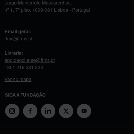
Largo Monterroio Mascarenhas,
nº 1, 7º piso, 1099-081 Lisboa - Portugal
Email geral:
ffms@ffms.pt
Livraria:
apoioaocliente@ffms.pt
+351
219 381 223
Ver no mapa
SIGA A FUNDAÇÃO