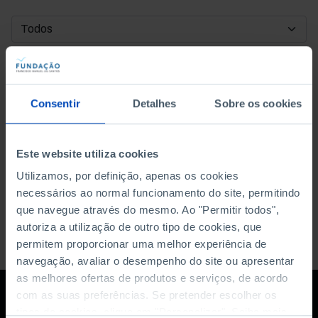
DATA DE INÍCIO
DATA DE FIM
Consentir
Detalhes
Sobre os cookies
ORDENAR POR
Este website utiliza cookies
Utilizamos, por definição, apenas os cookies
necessários ao normal funcionamento do site, permitindo
que navegue através do mesmo. Ao "Permitir todos",
autoriza a utilização de outro tipo de cookies, que
permitem proporcionar uma melhor experiência de
navegação, avaliar o desempenho do site ou apresentar
as melhores ofertas de produtos e serviços, de acordo
com as suas preferências. Se pretender escolher os
tipos de cookies, clique em "Personalizar". Saiba mais