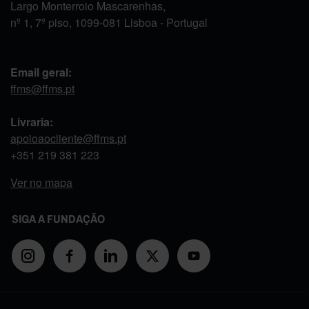
Largo Monterroio Mascarenhas,
nº 1, 7º piso, 1099-081 Lisboa - Portugal
Email geral:
ffms@ffms.pt
Livraria:
apoioaocliente@ffms.pt
+351
219 381 223
Ver no mapa
SIGA A FUNDAÇÃO