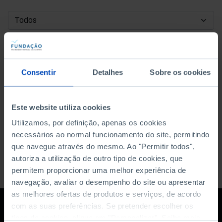
DATA DE INÍCIO
DATA DE FIM
Consentir
Detalhes
Sobre os cookies
ORDENAR POR
Este website utiliza cookies
Utilizamos, por definição, apenas os cookies
necessários ao normal funcionamento do site, permitindo
que navegue através do mesmo. Ao "Permitir todos",
autoriza a utilização de outro tipo de cookies, que
permitem proporcionar uma melhor experiência de
navegação, avaliar o desempenho do site ou apresentar
as melhores ofertas de produtos e serviços, de acordo
com as suas preferências. Se pretender escolher os
tipos de cookies, clique em "Personalizar". Saiba mais