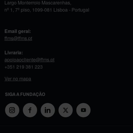
Largo Monterroio Mascarenhas,
nº 1, 7º piso, 1099-081 Lisboa - Portugal
Email geral:
ffms@ffms.pt
Livraria:
apoioaocliente@ffms.pt
+351
219 381 223
Ver no mapa
SIGA A FUNDAÇÃO