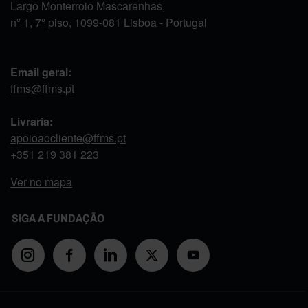
Largo Monterroio Mascarenhas,
nº 1, 7º piso, 1099-081 Lisboa - Portugal
Email geral:
ffms@ffms.pt
Livraria:
apoioaocliente@ffms.pt
+351
219 381 223
Ver no mapa
SIGA A FUNDAÇÃO