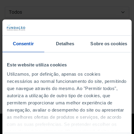
DATA DE INÍCIO
DATA DE FIM
Consentir
Detalhes
Sobre os cookies
ORDENAR POR
Este website utiliza cookies
Utilizamos, por definição, apenas os cookies
necessários ao normal funcionamento do site, permitindo
que navegue através do mesmo. Ao "Permitir todos",
autoriza a utilização de outro tipo de cookies, que
permitem proporcionar uma melhor experiência de
navegação, avaliar o desempenho do site ou apresentar
as melhores ofertas de produtos e serviços, de acordo
com as suas preferências. Se pretender escolher os
tipos de cookies, clique em "Personalizar". Saiba mais