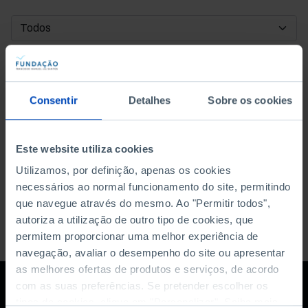
DATA DE INÍCIO
DATA DE FIM
Consentir
Detalhes
Sobre os cookies
ORDENAR POR
Este website utiliza cookies
Utilizamos, por definição, apenas os cookies
necessários ao normal funcionamento do site, permitindo
que navegue através do mesmo. Ao "Permitir todos",
autoriza a utilização de outro tipo de cookies, que
permitem proporcionar uma melhor experiência de
navegação, avaliar o desempenho do site ou apresentar
as melhores ofertas de produtos e serviços, de acordo
com as suas preferências. Se pretender escolher os
tipos de cookies, clique em "Personalizar". Saiba mais