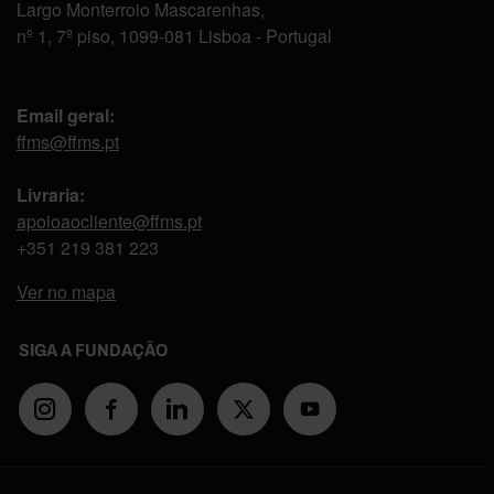
Largo Monterroio Mascarenhas,
nº 1, 7º piso, 1099-081 Lisboa - Portugal
Email geral:
ffms@ffms.pt
Livraria:
apoioaocliente@ffms.pt
+351
219 381 223
Ver no mapa
SIGA A FUNDAÇÃO