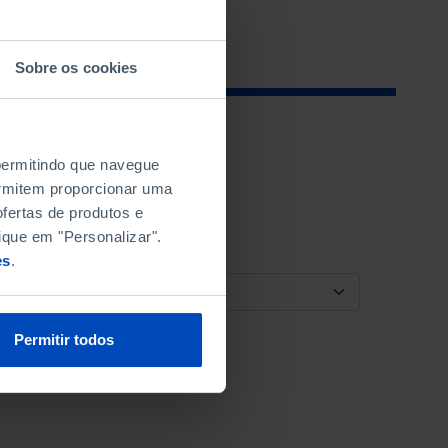
Sobre os cookies
 permitindo que navegue
permitem proporcionar uma
fertas de produtos e
ique em "Personalizar".
es
.
ORDENAR POR
Permitir todos