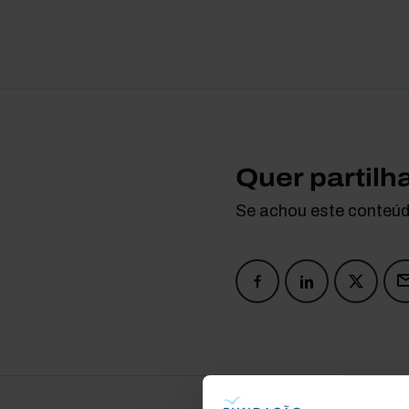
Quer partilh
Se achou este conteúdo