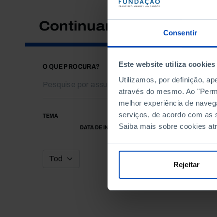
Continuar a pesquisar
Consentir
Este website utiliza cookies
O QUE PROCURA?
Utilizamos, por definição, a
através do mesmo. Ao "Permit
melhor experiência de naveg
serviços, de acordo com as s
TEMA
Saiba mais sobre cookies at
DATA DE INÍCIO
Rejeitar