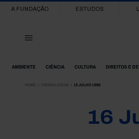
Main navigation
A FUNDAÇÃO
ESTUDOS
Themes Menu
AMBIENTE
CIÊNCIA
CULTURA
DIREITOS E D
HOME
CRONOLOGIAS
16 JULHO 1986
16 J