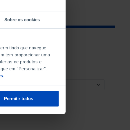
Sobre os cookies
 permitindo que navegue
permitem proporcionar uma
fertas de produtos e
ique em "Personalizar".
es
.
ORDENAR POR
Permitir todos