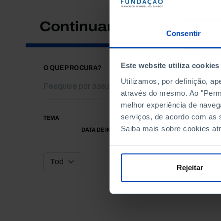
Continuar a pesquisar
Consentir
Este website utiliza cookies
O QUE PROCURA?
Utilizamos, por definição, a
através do mesmo. Ao "Permit
melhor experiência de naveg
serviços, de acordo com as s
TEMA
Saiba mais sobre cookies at
DATA DE INÍCIO
Rejeitar