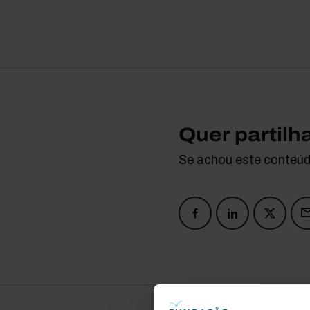
Quer partilh
Se achou este conteúdo