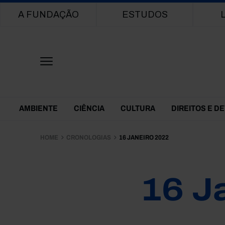
Main navigation
A FUNDAÇÃO
ESTUDOS
Themes Menu
AMBIENTE
CIÊNCIA
CULTURA
DIREITOS E D
HOME
CRONOLOGIAS
16 JANEIRO 2022
16 J