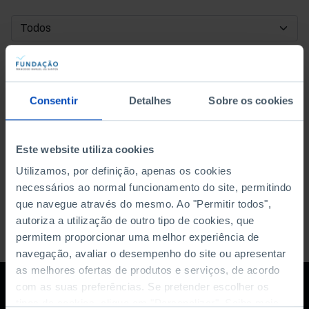
DATA DE INÍCIO
DATA DE FIM
Consentir
Detalhes
Sobre os cookies
ORDENAR POR
Este website utiliza cookies
Utilizamos, por definição, apenas os cookies
necessários ao normal funcionamento do site, permitindo
que navegue através do mesmo. Ao "Permitir todos",
autoriza a utilização de outro tipo de cookies, que
permitem proporcionar uma melhor experiência de
navegação, avaliar o desempenho do site ou apresentar
as melhores ofertas de produtos e serviços, de acordo
com as suas preferências. Se pretender escolher os
tipos de cookies, clique em "Personalizar". Saiba mais