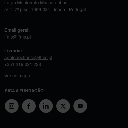
Largo Monterroio Mascarenhas,
nº 1, 7º piso, 1099-081 Lisboa - Portugal
Email geral:
ffms@ffms.pt
Livraria:
apoioaocliente@ffms.pt
+351
219 381 223
Ver no mapa
SIGA A FUNDAÇÃO