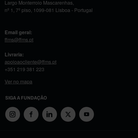
Largo Monterroio Mascarenhas,
nº 1, 7º piso, 1099-081 Lisboa - Portugal
Email geral:
ffms@ffms.pt
Livraria:
apoioaocliente@ffms.pt
+351
219 381 223
Ver no mapa
SIGA A FUNDAÇÃO