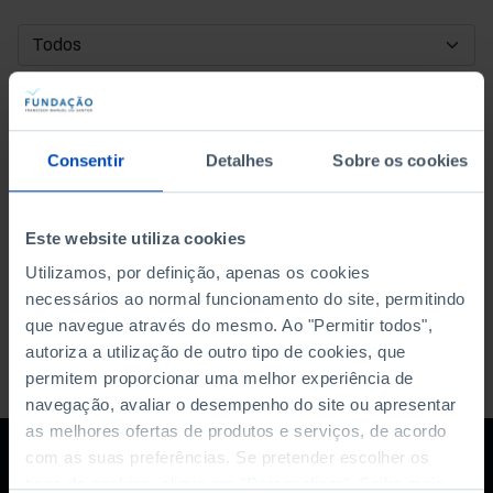
DATA DE INÍCIO
DATA DE FIM
Consentir
Detalhes
Sobre os cookies
ORDENAR POR
Este website utiliza cookies
Utilizamos, por definição, apenas os cookies
necessários ao normal funcionamento do site, permitindo
que navegue através do mesmo. Ao "Permitir todos",
autoriza a utilização de outro tipo de cookies, que
permitem proporcionar uma melhor experiência de
navegação, avaliar o desempenho do site ou apresentar
as melhores ofertas de produtos e serviços, de acordo
com as suas preferências. Se pretender escolher os
tipos de cookies, clique em "Personalizar". Saiba mais