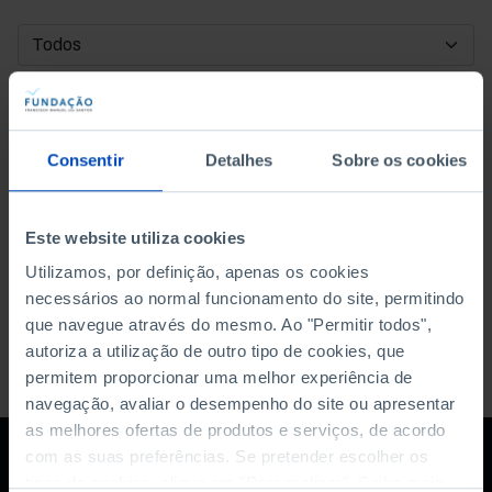
DATA DE INÍCIO
DATA DE FIM
Consentir
Detalhes
Sobre os cookies
ORDENAR POR
Este website utiliza cookies
Utilizamos, por definição, apenas os cookies
necessários ao normal funcionamento do site, permitindo
que navegue através do mesmo. Ao "Permitir todos",
autoriza a utilização de outro tipo de cookies, que
permitem proporcionar uma melhor experiência de
navegação, avaliar o desempenho do site ou apresentar
as melhores ofertas de produtos e serviços, de acordo
com as suas preferências. Se pretender escolher os
tipos de cookies, clique em "Personalizar". Saiba mais