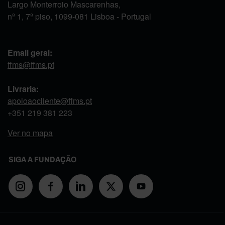
Largo Monterroio Mascarenhas,
nº 1, 7º piso, 1099-081 Lisboa - Portugal
Email geral:
ffms@ffms.pt
Livraria:
apoioaocliente@ffms.pt
+351
219 381 223
Ver no mapa
SIGA A FUNDAÇÃO