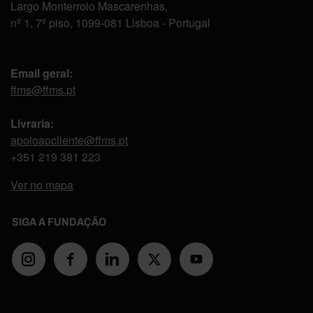
Largo Monterroio Mascarenhas,
nº 1, 7º piso, 1099-081 Lisboa - Portugal
Email geral:
ffms@ffms.pt
Livraria:
apoioaocliente@ffms.pt
+351
219 381 223
Ver no mapa
SIGA A FUNDAÇÃO