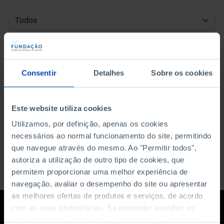
DATA DE INÍCIO
DATA DE FIM
Consentir
Detalhes
Sobre os cookies
ORDENAR POR
Este website utiliza cookies
Utilizamos, por definição, apenas os cookies
necessários ao normal funcionamento do site, permitindo
que navegue através do mesmo. Ao "Permitir todos",
autoriza a utilização de outro tipo de cookies, que
permitem proporcionar uma melhor experiência de
navegação, avaliar o desempenho do site ou apresentar
as melhores ofertas de produtos e serviços, de acordo
com as suas preferências. Se pretender escolher os
tipos de cookies, clique em "Personalizar". Saiba mais