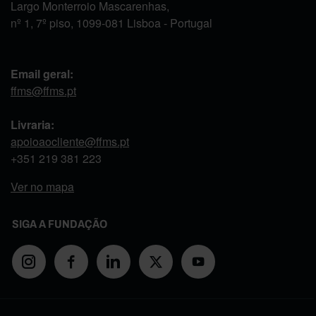
Largo Monterroio Mascarenhas,
nº 1, 7º piso, 1099-081 Lisboa - Portugal
Email geral:
ffms@ffms.pt
Livraria:
apoioaocliente@ffms.pt
+351
219 381 223
Ver no mapa
SIGA A FUNDAÇÃO