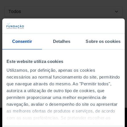
DATA DE INÍCIO
DATA DE FIM
Consentir
Detalhes
Sobre os cookies
ORDENAR POR
Este website utiliza cookies
Utilizamos, por definição, apenas os cookies
necessários ao normal funcionamento do site, permitindo
que navegue através do mesmo. Ao "Permitir todos",
autoriza a utilização de outro tipo de cookies, que
permitem proporcionar uma melhor experiência de
navegação, avaliar o desempenho do site ou apresentar
as melhores ofertas de produtos e serviços, de acordo
com as suas preferências. Se pretender escolher os
tipos de cookies, clique em "Personalizar". Saiba mais