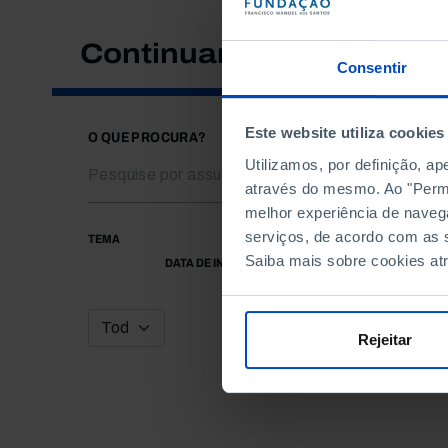
Continuar a pesquisar
Consentir
Este website utiliza cookies
O QUE PROCURA?
Utilizamos, por definição, a
através do mesmo. Ao "Permit
melhor experiência de naveg
serviços, de acordo com as s
TEMA
Saiba mais sobre cookies at
DATA DE INÍCIO
Rejeitar