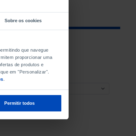
Sobre os cookies
 permitindo que navegue
permitem proporcionar uma
fertas de produtos e
ique em "Personalizar".
es
.
ORDENAR POR
Permitir todos