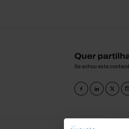
Quer partilh
Se achou este conteúdo