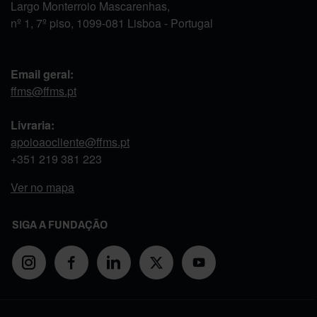
Largo Monterroio Mascarenhas,
nº 1, 7º piso, 1099-081 Lisboa - Portugal
Email geral:
ffms@ffms.pt
Livraria:
apoioaocliente@ffms.pt
+351
219 381 223
Ver no mapa
SIGA A FUNDAÇÃO