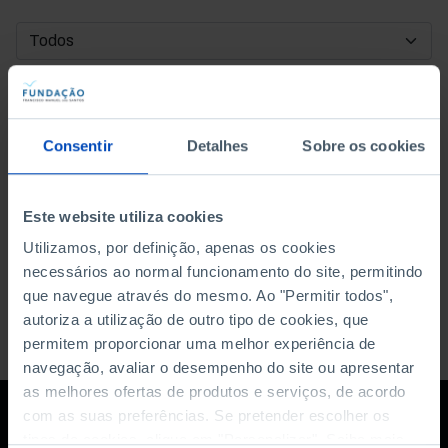
DATA DE INÍCIO
DATA DE FIM
Consentir
Detalhes
Sobre os cookies
ORDENAR POR
Este website utiliza cookies
Utilizamos, por definição, apenas os cookies
necessários ao normal funcionamento do site, permitindo
que navegue através do mesmo. Ao "Permitir todos",
autoriza a utilização de outro tipo de cookies, que
permitem proporcionar uma melhor experiência de
navegação, avaliar o desempenho do site ou apresentar
as melhores ofertas de produtos e serviços, de acordo
com as suas preferências. Se pretender escolher os
tipos de cookies, clique em "Personalizar". Saiba mais