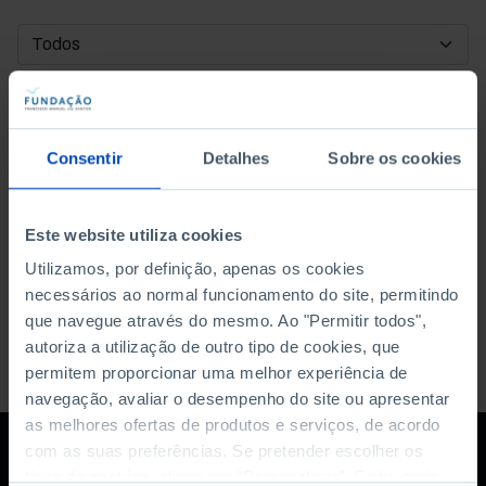
DATA DE INÍCIO
DATA DE FIM
Consentir
Detalhes
Sobre os cookies
ORDENAR POR
Este website utiliza cookies
Utilizamos, por definição, apenas os cookies
necessários ao normal funcionamento do site, permitindo
que navegue através do mesmo. Ao "Permitir todos",
autoriza a utilização de outro tipo de cookies, que
permitem proporcionar uma melhor experiência de
navegação, avaliar o desempenho do site ou apresentar
as melhores ofertas de produtos e serviços, de acordo
com as suas preferências. Se pretender escolher os
tipos de cookies, clique em "Personalizar". Saiba mais