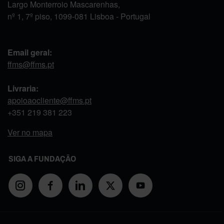
Largo Monterroio Mascarenhas,
nº 1, 7º piso, 1099-081 Lisboa - Portugal
Email geral:
ffms@ffms.pt
Livraria:
apoioaocliente@ffms.pt
+351
219 381 223
Ver no mapa
SIGA A FUNDAÇÃO