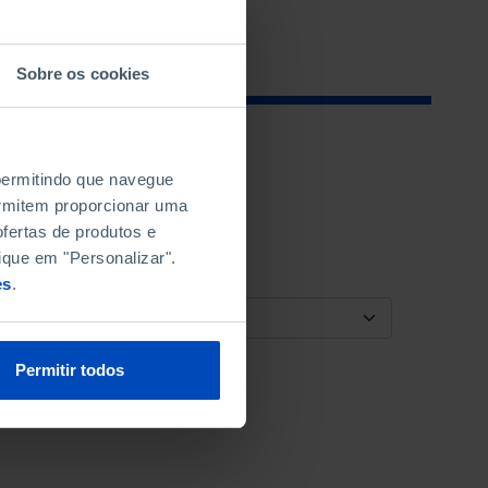
Sobre os cookies
 permitindo que navegue
permitem proporcionar uma
fertas de produtos e
ique em "Personalizar".
es
.
ORDENAR POR
Permitir todos