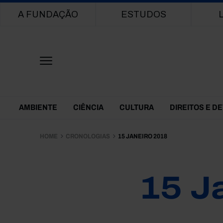
Main navigation
A FUNDAÇÃO
ESTUDOS
Themes Menu
AMBIENTE
CIÊNCIA
CULTURA
DIREITOS E D
HOME
CRONOLOGIAS
15 JANEIRO 2018
15 J