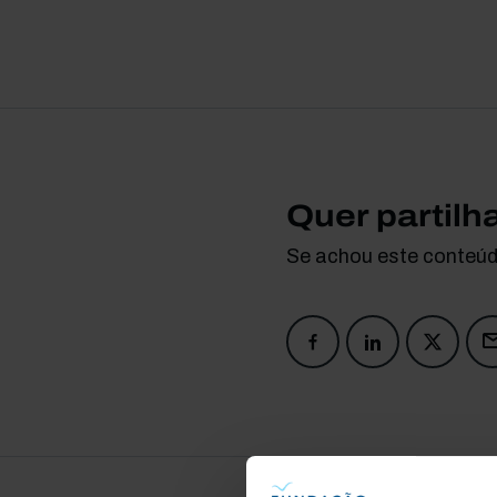
Quer partilh
Se achou este conteúdo