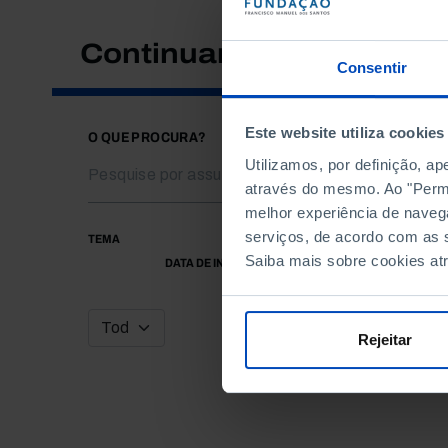
Continuar a pesquisar
Consentir
Este website utiliza cookies
O QUE PROCURA?
Utilizamos, por definição, a
através do mesmo. Ao "Permit
melhor experiência de naveg
serviços, de acordo com as s
TEMA
Saiba mais sobre cookies at
DATA DE INÍCIO
Rejeitar