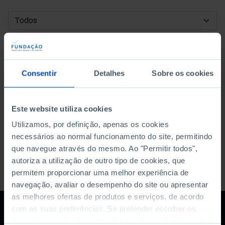
DATA DE INÍCIO
DATA DE FIM
Consentir
Detalhes
Sobre os cookies
ORDENAR POR
Este website utiliza cookies
Utilizamos, por definição, apenas os cookies
necessários ao normal funcionamento do site, permitindo
que navegue através do mesmo. Ao "Permitir todos",
autoriza a utilização de outro tipo de cookies, que
permitem proporcionar uma melhor experiência de
navegação, avaliar o desempenho do site ou apresentar
as melhores ofertas de produtos e serviços, de acordo
com as suas preferências. Se pretender escolher os
tipos de cookies, clique em "Personalizar". Saiba mais