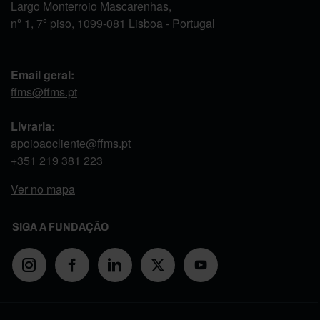
Largo Monterroio Mascarenhas,
nº 1, 7º piso, 1099-081 Lisboa - Portugal
Email geral:
ffms@ffms.pt
Livraria:
apoioaocliente@ffms.pt
+351
219 381 223
Ver no mapa
SIGA A FUNDAÇÃO