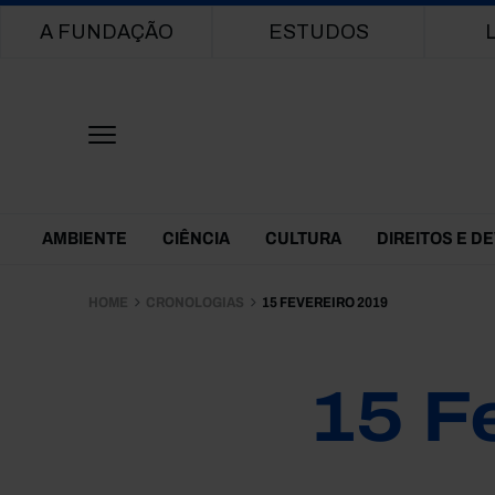
Main navigation
A FUNDAÇÃO
ESTUDOS
Themes Menu
AMBIENTE
CIÊNCIA
CULTURA
DIREITOS E D
HOME
CRONOLOGIAS
15 FEVEREIRO 2019
15 F