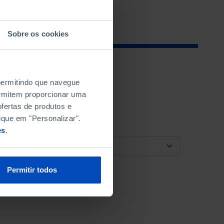
Sobre os cookies
 permitindo que navegue
permitem proporcionar uma
fertas de produtos e
ique em "Personalizar".
es
.
ORDENAR POR
Permitir todos