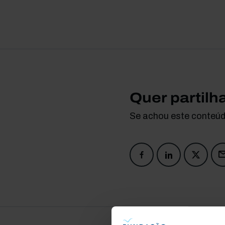
Quer partilh
Se achou este conteúdo