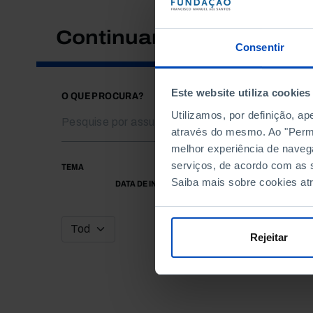
Continuar a pesquisar
Consentir
Este website utiliza cookies
O QUE PROCURA?
Utilizamos, por definição, a
através do mesmo. Ao "Permit
melhor experiência de naveg
serviços, de acordo com as s
TEMA
Saiba mais sobre cookies at
DATA DE INÍCIO
Rejeitar