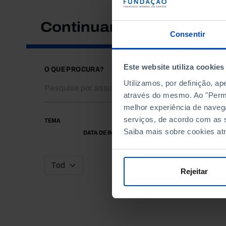
Continuar a pesquisar
Consentir
Este website utiliza cookies
O QUE PROCURA?
Utilizamos, por definição, a
através do mesmo. Ao "Permit
melhor experiência de naveg
serviços, de acordo com as s
TEMA
Saiba mais sobre cookies at
DATA DE INÍCIO
Rejeitar