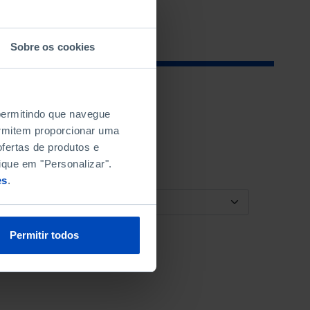
Sobre os cookies
 permitindo que navegue
permitem proporcionar uma
fertas de produtos e
ique em "Personalizar".
es
.
ORDENAR POR
Permitir todos