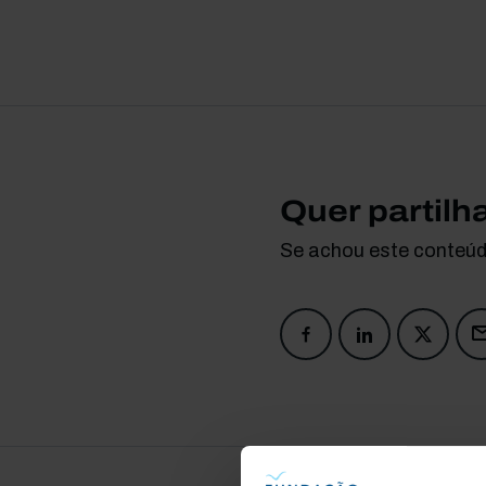
Quer partilh
Se achou este conteúdo