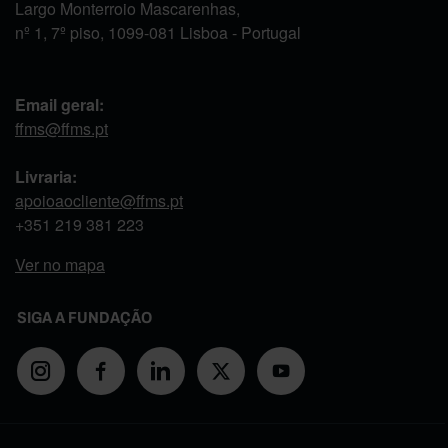
Largo Monterroio Mascarenhas,
nº 1, 7º piso, 1099-081 Lisboa - Portugal
Email geral:
ffms@ffms.pt
Livraria:
apoioaocliente@ffms.pt
+351
219 381 223
Ver no mapa
SIGA A FUNDAÇÃO