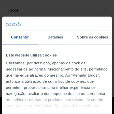
DATA DE INÍCIO
DATA DE FIM
Consentir
Detalhes
Sobre os cookies
ORDENAR POR
Este website utiliza cookies
Utilizamos, por definição, apenas os cookies
necessários ao normal funcionamento do site, permitindo
que navegue através do mesmo. Ao "Permitir todos",
autoriza a utilização de outro tipo de cookies, que
permitem proporcionar uma melhor experiência de
navegação, avaliar o desempenho do site ou apresentar
as melhores ofertas de produtos e serviços, de acordo
com as suas preferências. Se pretender escolher os
tipos de cookies, clique em "Personalizar". Saiba mais