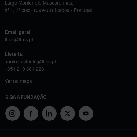
Largo Monterroio Mascarenhas,
nº 1, 7º piso, 1099-081 Lisboa - Portugal
Email geral:
ffms@ffms.pt
Livraria:
apoioaocliente@ffms.pt
+351
219 381 223
Ver no mapa
SIGA A FUNDAÇÃO