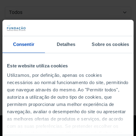
DATA DE INÍCIO
DATA DE FIM
Consentir
Detalhes
Sobre os cookies
ORDENAR POR
Este website utiliza cookies
Utilizamos, por definição, apenas os cookies
necessários ao normal funcionamento do site, permitindo
que navegue através do mesmo. Ao "Permitir todos",
autoriza a utilização de outro tipo de cookies, que
permitem proporcionar uma melhor experiência de
navegação, avaliar o desempenho do site ou apresentar
as melhores ofertas de produtos e serviços, de acordo
com as suas preferências. Se pretender escolher os
tipos de cookies, clique em "Personalizar". Saiba mais