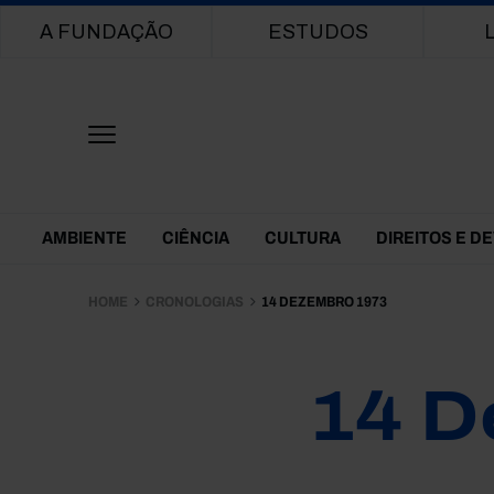
Main navigation
A FUNDAÇÃO
ESTUDOS
Themes Menu
AMBIENTE
CIÊNCIA
CULTURA
DIREITOS E D
HOME
CRONOLOGIAS
14 DEZEMBRO 1973
14 D