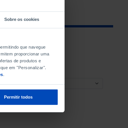
Sobre os cookies
 permitindo que navegue
permitem proporcionar uma
fertas de produtos e
ique em "Personalizar".
es
.
ORDENAR POR
Permitir todos