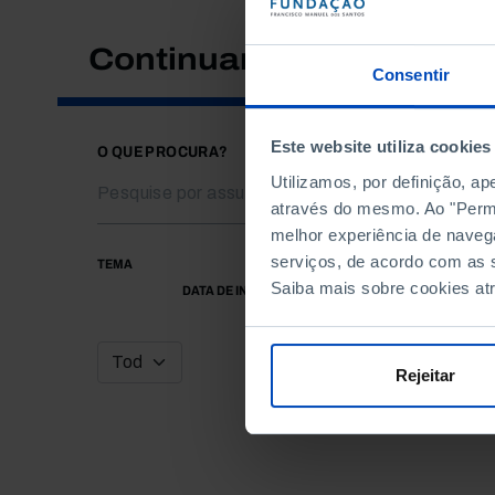
Continuar a pesquisar
Consentir
Este website utiliza cookies
O QUE PROCURA?
Utilizamos, por definição, a
através do mesmo. Ao "Permit
melhor experiência de naveg
serviços, de acordo com as s
TEMA
Saiba mais sobre cookies at
DATA DE INÍCIO
Rejeitar