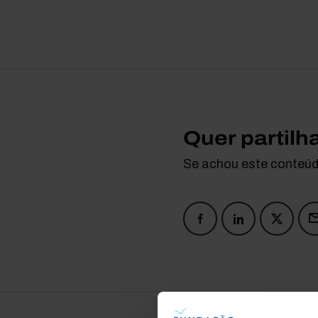
Quer partilh
Se achou este conteúdo