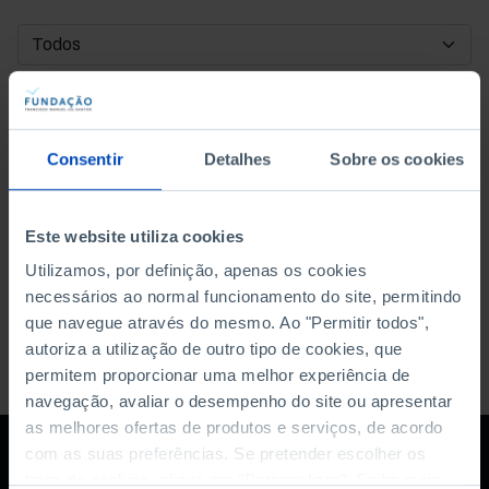
DATA DE INÍCIO
DATA DE FIM
Consentir
Detalhes
Sobre os cookies
ORDENAR POR
Este website utiliza cookies
Utilizamos, por definição, apenas os cookies
necessários ao normal funcionamento do site, permitindo
que navegue através do mesmo. Ao "Permitir todos",
autoriza a utilização de outro tipo de cookies, que
permitem proporcionar uma melhor experiência de
navegação, avaliar o desempenho do site ou apresentar
as melhores ofertas de produtos e serviços, de acordo
com as suas preferências. Se pretender escolher os
tipos de cookies, clique em "Personalizar". Saiba mais