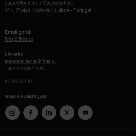
Largo Monterroio Mascarenhas,
nº 1, 7º piso, 1099-081 Lisboa - Portugal
Email geral:
ffms@ffms.pt
Livraria:
apoioaocliente@ffms.pt
+351
219 381 223
Ver no mapa
SIGA A FUNDAÇÃO