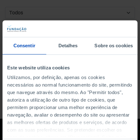
DATA DE INÍCIO
DATA DE FIM
Consentir
Detalhes
Sobre os cookies
ORDENAR POR
Este website utiliza cookies
Utilizamos, por definição, apenas os cookies
necessários ao normal funcionamento do site, permitindo
que navegue através do mesmo. Ao "Permitir todos",
autoriza a utilização de outro tipo de cookies, que
permitem proporcionar uma melhor experiência de
navegação, avaliar o desempenho do site ou apresentar
as melhores ofertas de produtos e serviços, de acordo
com as suas preferências. Se pretender escolher os
tipos de cookies, clique em "Personalizar". Saiba mais