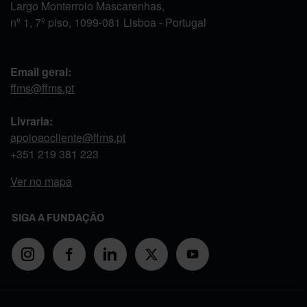
Largo Monterroio Mascarenhas,
nº 1, 7º piso, 1099-081 Lisboa - Portugal
Email geral:
ffms@ffms.pt
Livraria:
apoioaocliente@ffms.pt
+351
219 381 223
Ver no mapa
SIGA A FUNDAÇÃO