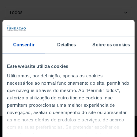
DATA DE INÍCIO
DATA DE FIM
Consentir
Detalhes
Sobre os cookies
ORDENAR POR
Este website utiliza cookies
Utilizamos, por definição, apenas os cookies
necessários ao normal funcionamento do site, permitindo
que navegue através do mesmo. Ao "Permitir todos",
autoriza a utilização de outro tipo de cookies, que
permitem proporcionar uma melhor experiência de
navegação, avaliar o desempenho do site ou apresentar
as melhores ofertas de produtos e serviços, de acordo
com as suas preferências. Se pretender escolher os
tipos de cookies, clique em "Personalizar". Saiba mais