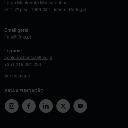
Largo Monterroio Mascarenhas,
nº 1, 7º piso, 1099-081 Lisboa - Portugal
Email geral:
ffms@ffms.pt
Livraria:
apoioaocliente@ffms.pt
+351
219 381 223
Ver no mapa
SIGA A FUNDAÇÃO