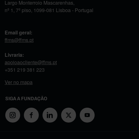
Largo Monterroio Mascarenhas,
nº 1, 7º piso, 1099-081 Lisboa - Portugal
Email geral:
ffms@ffms.pt
Livraria:
apoioaocliente@ffms.pt
+351
219 381 223
Ver no mapa
SIGA A FUNDAÇÃO