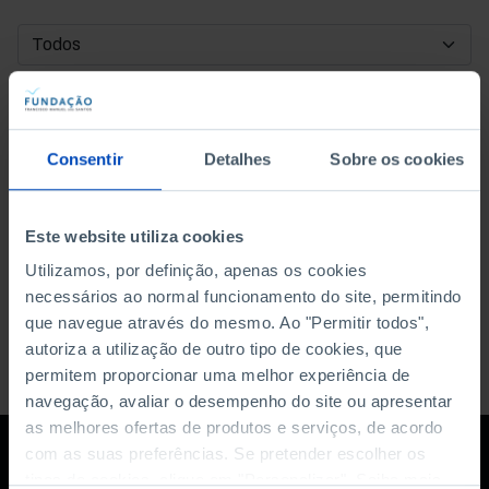
DATA DE INÍCIO
DATA DE FIM
Consentir
Detalhes
Sobre os cookies
ORDENAR POR
Este website utiliza cookies
Utilizamos, por definição, apenas os cookies
necessários ao normal funcionamento do site, permitindo
que navegue através do mesmo. Ao "Permitir todos",
autoriza a utilização de outro tipo de cookies, que
permitem proporcionar uma melhor experiência de
navegação, avaliar o desempenho do site ou apresentar
as melhores ofertas de produtos e serviços, de acordo
com as suas preferências. Se pretender escolher os
tipos de cookies, clique em "Personalizar". Saiba mais