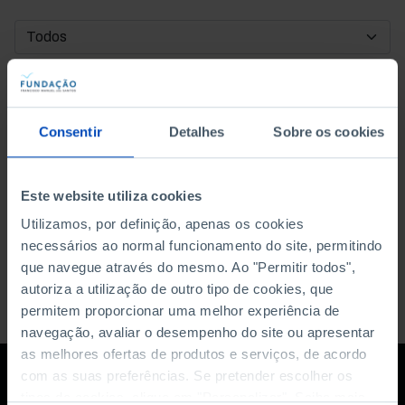
DATA DE INÍCIO
DATA DE FIM
Consentir
Detalhes
Sobre os cookies
ORDENAR POR
Este website utiliza cookies
Utilizamos, por definição, apenas os cookies
necessários ao normal funcionamento do site, permitindo
que navegue através do mesmo. Ao "Permitir todos",
autoriza a utilização de outro tipo de cookies, que
permitem proporcionar uma melhor experiência de
navegação, avaliar o desempenho do site ou apresentar
as melhores ofertas de produtos e serviços, de acordo
com as suas preferências. Se pretender escolher os
tipos de cookies, clique em "Personalizar". Saiba mais