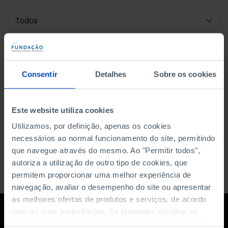
DATA DE INÍCIO
DATA DE FIM
Consentir
Detalhes
Sobre os cookies
ORDENAR POR
Este website utiliza cookies
Utilizamos, por definição, apenas os cookies
necessários ao normal funcionamento do site, permitindo
que navegue através do mesmo. Ao "Permitir todos",
autoriza a utilização de outro tipo de cookies, que
permitem proporcionar uma melhor experiência de
navegação, avaliar o desempenho do site ou apresentar
as melhores ofertas de produtos e serviços, de acordo
com as suas preferências. Se pretender escolher os
tipos de cookies, clique em "Personalizar". Saiba mais