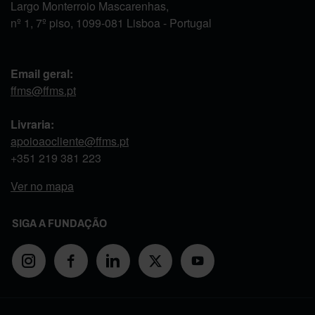
Largo Monterroio Mascarenhas,
nº 1, 7º piso, 1099-081 Lisboa - Portugal
Email geral:
ffms@ffms.pt
Livraria:
apoioaocliente@ffms.pt
+351
219 381 223
Ver no mapa
SIGA A FUNDAÇÃO