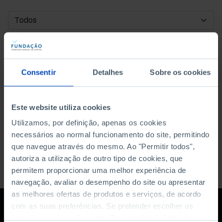
DATA DE INÍCIO
DATA DE FIM
Consentir
Detalhes
Sobre os cookies
ORDENAR POR
Este website utiliza cookies
Utilizamos, por definição, apenas os cookies
necessários ao normal funcionamento do site, permitindo
que navegue através do mesmo. Ao "Permitir todos",
autoriza a utilização de outro tipo de cookies, que
permitem proporcionar uma melhor experiência de
navegação, avaliar o desempenho do site ou apresentar
as melhores ofertas de produtos e serviços, de acordo
com as suas preferências. Se pretender escolher os
tipos de cookies, clique em "Personalizar". Saiba mais