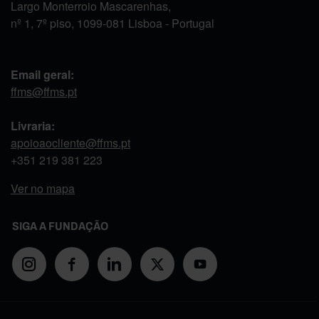
Largo Monterroio Mascarenhas,
nº 1, 7º piso, 1099-081 Lisboa - Portugal
Email geral:
ffms@ffms.pt
Livraria:
apoioaocliente@ffms.pt
+351
219 381 223
Ver no mapa
SIGA A FUNDAÇÃO