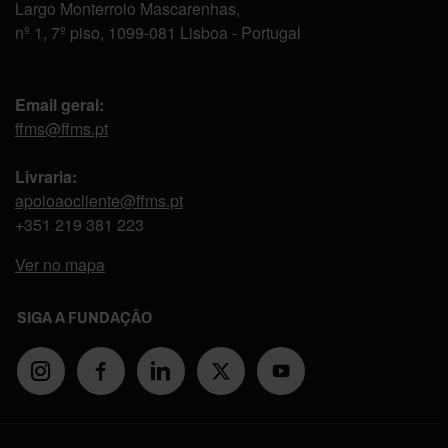
Largo Monterroio Mascarenhas,
nº 1, 7º piso, 1099-081 Lisboa - Portugal
Email geral:
ffms@ffms.pt
Livraria:
apoioaocliente@ffms.pt
+351
219 381 223
Ver no mapa
SIGA A FUNDAÇÃO