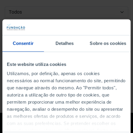
DATA DE INÍCIO
DATA DE FIM
Consentir
Detalhes
Sobre os cookies
ORDENAR POR
Este website utiliza cookies
Utilizamos, por definição, apenas os cookies
necessários ao normal funcionamento do site, permitindo
que navegue através do mesmo. Ao "Permitir todos",
autoriza a utilização de outro tipo de cookies, que
permitem proporcionar uma melhor experiência de
navegação, avaliar o desempenho do site ou apresentar
as melhores ofertas de produtos e serviços, de acordo
com as suas preferências. Se pretender escolher os
tipos de cookies, clique em "Personalizar". Saiba mais