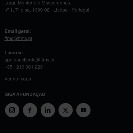
Largo Monterroio Mascarenhas,
nº 1, 7º piso, 1099-081 Lisboa - Portugal
Email geral:
ffms@ffms.pt
Livraria:
apoioaocliente@ffms.pt
+351
219 381 223
Ver no mapa
SIGA A FUNDAÇÃO