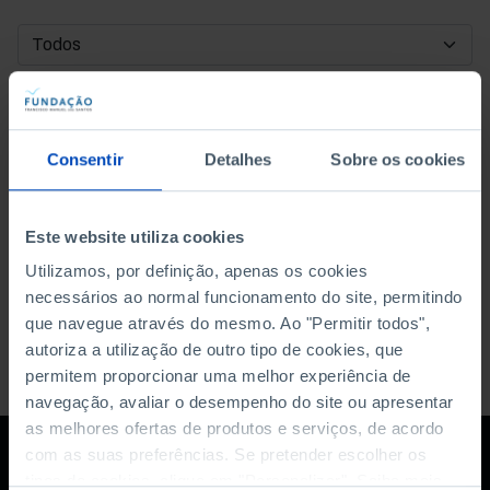
DATA DE INÍCIO
DATA DE FIM
Consentir
Detalhes
Sobre os cookies
ORDENAR POR
Este website utiliza cookies
Utilizamos, por definição, apenas os cookies
necessários ao normal funcionamento do site, permitindo
que navegue através do mesmo. Ao "Permitir todos",
autoriza a utilização de outro tipo de cookies, que
permitem proporcionar uma melhor experiência de
navegação, avaliar o desempenho do site ou apresentar
as melhores ofertas de produtos e serviços, de acordo
com as suas preferências. Se pretender escolher os
tipos de cookies, clique em "Personalizar". Saiba mais